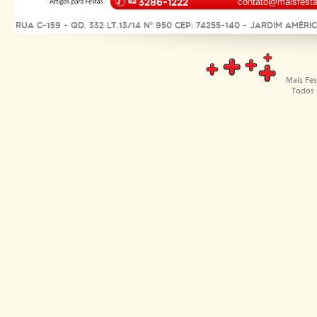
3286-1222
contato@maisfesta
Rua C-159 - Qd. 332 Lt.13/14 Nº 950 CEP: 74255-140 - Jardim Améri
Mais Fes
Todos 